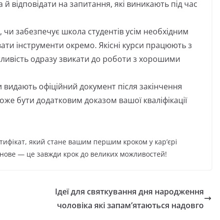
 й відповідати на запитання, які виникають під час
, чи забезпечує школа студентів усім необхідним
вати інструменти окремо. Якісні курси працюють з
ливість одразу звикати до роботи з хорошими
и видають офіційний документ після закінчення
може бути додатковим доказом вашої кваліфікації
ифікат, який стане вашим першим кроком у кар’єрі
нове — це завжди крок до великих можливостей!
Ідеї для святкування дня народження
чоловіка які запам’ятаються надовго