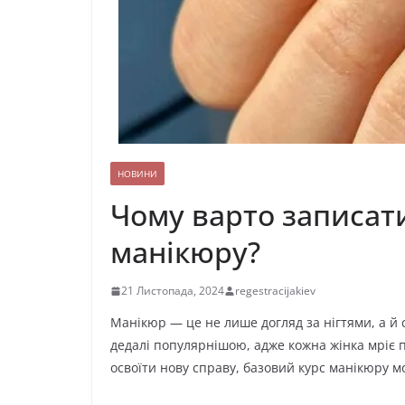
НОВИНИ
Чому варто записат
манікюру?
21 Листопада, 2024
regestracijakiev
Манікюр — це не лише догляд за нігтями, а й 
дедалі популярнішою, адже кожна жінка мріє 
освоїти нову справу, базовий курс манікюру м