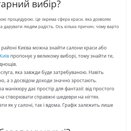
гарний вибір?
вою процедурою. Це окрема сфера краси, яка дозволяє
а дарувати людям радість. Ось кілька причин, чому варто
районі Києва можна знайти салони краси або
Київ
пропонує у великому виборі, тому знайти те,
уднощів.
луга, яка завжди буде затребуваною. Навіть
о, а з досвідом доходи значно зростають.
 манікюру дає простір для фантазії: від простого
на створювати справжні шедеври на нігтях.
и як у салоні, так і вдома. Графік залежить лише