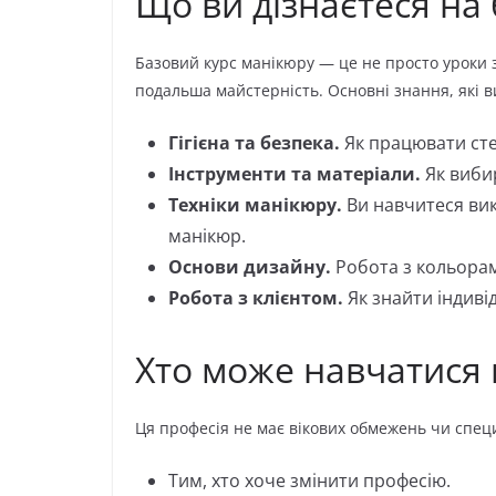
Що ви дізнаєтеся на 
Базовий курс манікюру — це не просто уроки з
подальша майстерність. Основні знання, які в
Гігієна та безпека.
Як працювати сте
Інструменти та матеріали.
Як вибир
Техніки манікюру.
Ви навчитеся ви
манікюр.
Основи дизайну.
Робота з кольорам
Робота з клієнтом.
Як знайти індиві
Хто може навчатися 
Ця професія не має вікових обмежень чи специ
Тим, хто хоче змінити професію.