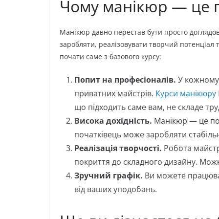
Чому манікюр — це 
Манікюр давно перестав бути просто доглядо
заробляти, реалізовувати творчий потенціал т
почати саме з базового курсу:
Попит на професіоналів.
У кожному 
приватних майстрів.
Курси манікюру 
що підходить саме вам, не складе тр
Висока дохідність.
Манікюр — це пос
початківець може заробляти стабільн
Реалізація творчості.
Робота майстра
покриття до складного дизайну. Мож
Зручний графік.
Ви можете працюват
від ваших уподобань.