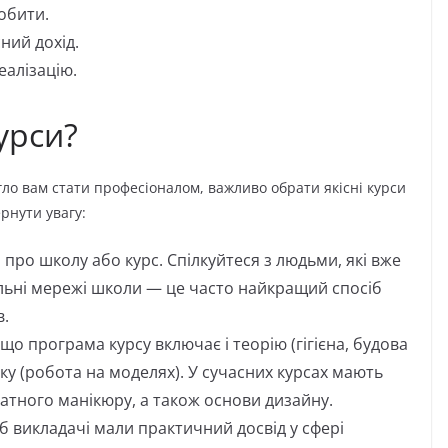
обити.
ний дохід.
еалізацію.
урси?
ло вам стати професіоналом, важливо обрати якісні курси
ернути увагу:
 про школу або курс. Спілкуйтеся з людьми, які вже
альні мережі школи — це часто найкращий спосіб
в.
о програма курсу включає і теорію (гігієна, будова
ику (робота на моделях). У сучасних курсах мають
аратного манікюру, а також основи дизайну.
б викладачі мали практичний досвід у сфері