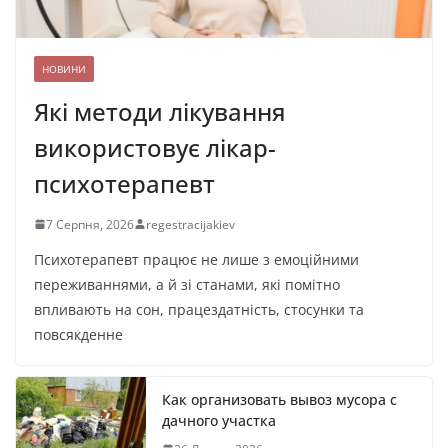
НОВИНИ
Які методи лікування
використовує лікар-
психотерапевт
7 Серпня, 2026
regestracijakiev
Психотерапевт працює не лише з емоційними
переживаннями, а й зі станами, які помітно
впливають на сон, працездатність, стосунки та
повсякденне
Как организовать вывоз мусора с
дачного участка