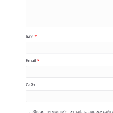
Ім'я
*
Email
*
Сайт
Зберегти моє ім'я, e-mail, та адресу са