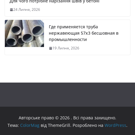
Для чого потрібне нарізання швів у бетоні
24 Липня, 2026
Где применяется труба
нержавеющая 57х3 бесшовная в
промышленности
19 Липня, 2026
Авторське право © 2026
. Всі права захищено.
Тема:
ColorMag
від ThemeGrill. Розроблено на
WordPress
.