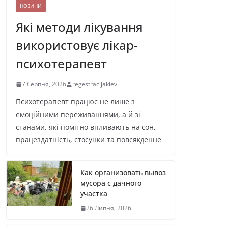
НОВИНИ
Які методи лікування
використовує лікар-
психотерапевт
7 Серпня, 2026
regestracijakiev
Психотерапевт працює не лише з
емоційними переживаннями, а й зі
станами, які помітно впливають на сон,
працездатність, стосунки та повсякденне
Как организовать вывоз
мусора с дачного
участка
26 Липня, 2026