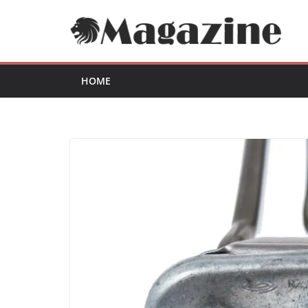
Перейти
до
вмісту
HOME