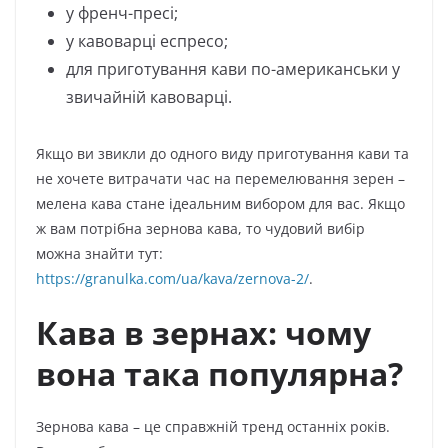
у френч-пресі;
у кавоварці еспресо;
для приготування кави по-американськи у
звичайній кавоварці.
Якщо ви звикли до одного виду приготування кави та
не хочете витрачати час на перемелювання зерен –
мелена кава стане ідеальним вибором для вас. Якщо
ж вам потрібна зернова кава, то чудовий вибір
можна знайти тут:
https://granulka.com/ua/kava/zernova-2/
.
Кава в зернах: чому
вона така популярна?
Зернова кава – це справжній тренд останніх років.