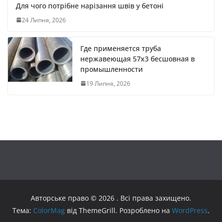
Для чого потрібне нарізання швів у бетоні
24 Липня, 2026
Где применяется труба
нержавеющая 57х3 бесшовная в
промышленности
19 Липня, 2026
Авторське право © 2026
. Всі права захищено.
Тема:
ColorMag
від ThemeGrill. Розроблено на
WordPress
.