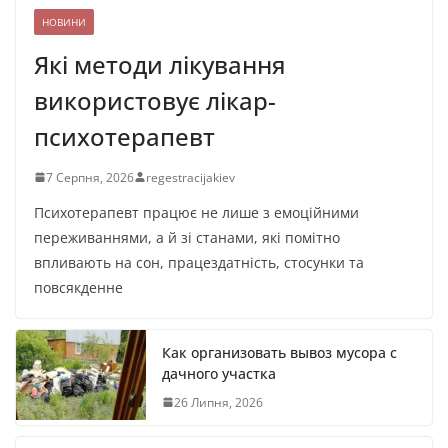
НОВИНИ
Які методи лікування
використовує лікар-
психотерапевт
7 Серпня, 2026
regestracijakiev
Психотерапевт працює не лише з емоційними
переживаннями, а й зі станами, які помітно
впливають на сон, працездатність, стосунки та
повсякденне
Как организовать вывоз мусора с
дачного участка
26 Липня, 2026