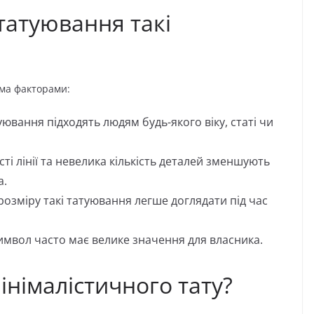
татуювання такі
ома факторами:
уювання підходять людям будь-якого віку, статі чи
ті лінії та невелика кількість деталей зменшують
а.
озміру такі татуювання легше доглядати під час
имвол часто має велике значення для власника.
інімалістичного тату?