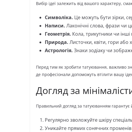
Вибір ідеї залежить від вашого характеру, сма
Символіка.
Це можуть бути зірки, се
Написи.
Лаконічні слова, фрази чи ц
Геометрія.
Кола, трикутники чи інші
Природа.
Листочки, квіти, гори або
Астрологія.
Знаки зодіаку чи зображе
Перед тим як зробити татуювання, важливо знай
де професіонали допоможуть втілити вашу іде
Догляд за мінімаліс
Правильний догляд за татуюванням гарантує й
Регулярно зволожуйте шкіру спеціал
Уникайте прямих сонячних променів 