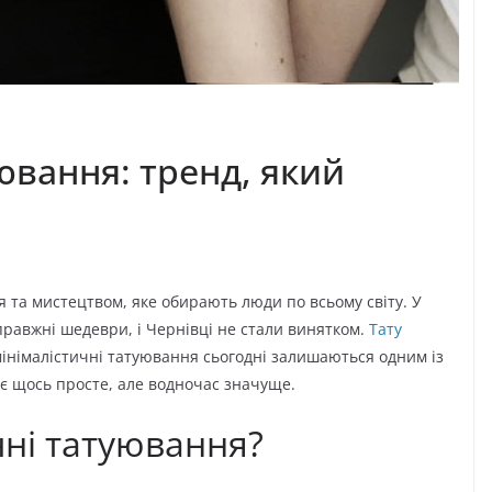
ювання: тренд, який
 та мистецтвом, яке обирають люди по всьому світу. У
справжні шедеври, і Чернівці не стали винятком.
Тату
мінімалістичні татуювання сьогодні залишаються одним із
ає щось просте, але водночас значуще.
чні татуювання?