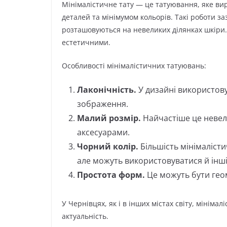
Мінімалістичне тату — це татуювання, яке ви
деталей та мінімумом кольорів. Такі роботи заз
розташовуються на невеликих ділянках шкіри. 
естетичними.
Особливості мінімалістичних татуювань:
Лаконічність.
У дизайні використову
зображення.
Малий розмір.
Найчастіше це невели
аксесуарами.
Чорний колір.
Більшість мінімаліст
але можуть використовуватися й інші 
Простота форм.
Це можуть бути геом
У Чернівцях, як і в інших містах світу, мінім
актуальність.