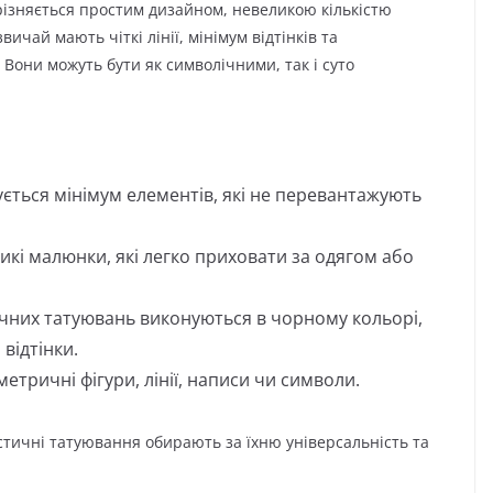
різняється простим дизайном, невеликою кількістю
вичай мають чіткі лінії, мінімум відтінків та
Вони можуть бути як символічними, так і суто
ється мінімум елементів, які не перевантажують
кі малюнки, які легко приховати за одягом або
ичних татуювань виконуються в чорному кольорі,
відтінки.
етричні фігури, лінії, написи чи символи.
алістичні татуювання обирають за їхню універсальність та