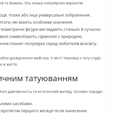
ків та бажань. Ось кілька популярних варіантів:
рця, птахи або інші універсальні зображення.
итати, які мають особливе значення.
 геометричні фігури виглядають стильно й сучасно.
 хвилі символізують гармонію з природою.
ння планет популярні серед любителів всесвіту.
ти досвідченого майстра. У місті Чернівці є тату-студії,
ю в життя.
тичним татуюванням
ого довговічність та естетичний вигляд. Основні поради:
ьними засобами.
протягом першого місяця після нанесення.