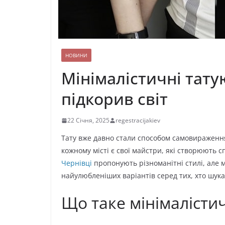
НОВИНИ
Мінімалістичні тату
підкорив світ
22 Січня, 2025
regestracijakiev
Тату вже давно стали способом самовираження
кожному місті є свої майстри, які створюють 
Чернівці
пропонують різноманітні стилі, але 
найулюбленіших варіантів серед тих, хто шук
Що таке мінімалісти