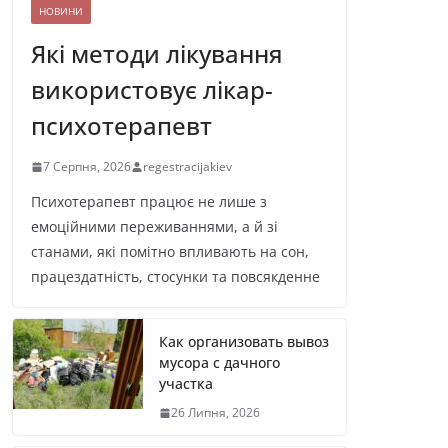
НОВИНИ
Які методи лікування
використовує лікар-
психотерапевт
7 Серпня, 2026
regestracijakiev
Психотерапевт працює не лише з
емоційними переживаннями, а й зі
станами, які помітно впливають на сон,
працездатність, стосунки та повсякденне
Как организовать вывоз
мусора с дачного
участка
26 Липня, 2026