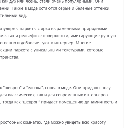
е как дуб или ясень, стали очень популярными. Они
нии. Также в моде остаются серые и беленые оттенки,
тильный вид.
 Популярны паркеты с ярко выраженными природными
адкие, так и рельефные поверхности, имитирующие ручную
ественно и добавляет уют в интерьер. Многие
екции паркета с уникальными текстурами, которые
транства.
к “шеврон” и “елочка”, снова в моде. Они придают полу
для классических, так и для современных интерьеров.
о, тогда как “шеврон” придает помещению динамичность и
росторных комнатах, где можно увидеть всю красоту