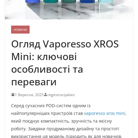
НОВИНИ
Огляд Vaporesso XROS
Mini: ключові
особливості та
переваги
1 Вересня, 2025
regestracijakiev
Серед сучасних POD-систем одним із
найпопулярніших пристроїв став
vaporesso xros mini
,
який поєднує компактність, зручність та якісну
роботу. Завдяки продуманому дизайну та простоті
використання ця модель підходить як для новачків,