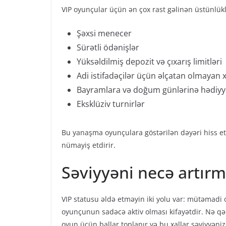
VIP oyunçular üçün ən çox rast gəlinən üstünlükl
Şəxsi menecer
Sürətli ödənişlər
Yüksəldilmiş depozit və çıxarış limitləri
Adi istifadəçilər üçün əlçatan olmayan xü
Bayramlara və doğum günlərinə hədiyy
Eksklüziv turnirlər
Bu yanaşma oyunçulara göstərilən dəyəri hiss et
nümayiş etdirir.
Səviyyəni necə artırm
VIP statusu əldə etməyin iki yolu var: mütəmad
oyunçunun sadəcə aktiv olması kifayətdir. Nə qəd
oyun üçün ballar toplanır və bu xallar səviyyəniz