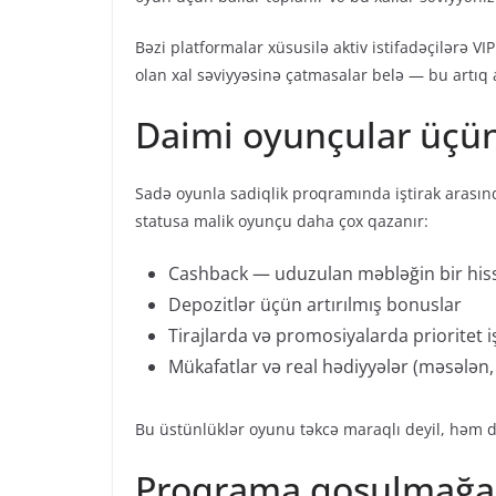
Bəzi platformalar xüsusilə aktiv istifadəçilərə VI
olan xal səviyyəsinə çatmasalar belə — bu artıq 
Daimi oyunçular üçün
Sadə oyunla sadiqlik proqramında iştirak arasında
statusa malik oyunçu daha çox qazanır:
Cashback — uduzulan məbləğin bir hissə
Depozitlər üçün artırılmış bonuslar
Tirajlarda və promosiyalarda prioritet i
Mükafatlar və real hədiyyələr (məsələn, c
Bu üstünlüklər oyunu təkcə maraqlı deyil, həm də
Proqrama qoşulmağa 