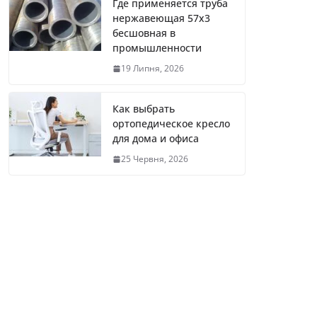
Где применяется труба
нержавеющая 57х3
бесшовная в
промышленности
19 Липня, 2026
Как выбрать
ортопедическое кресло
для дома и офиса
25 Червня, 2026