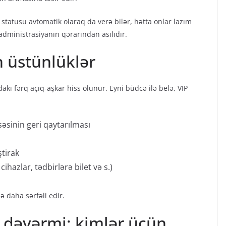
P statusu avtomatik olaraq da verə bilər, hətta onlar lazım
administrasiyanın qərarından asılıdır.
 üstünlüklər
kı fərq açıq-aşkar hiss olunur. Eyni büdcə ilə belə, VIP
sinin geri qaytarılması
ştirak
ihazlar, tədbirlərə bilet və s.)
 daha sərfəli edir.
dəyərmi: kimlər üçün