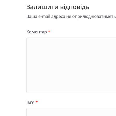
Залишити відповідь
Ваша e-mail адреса не оприлюднюватиметь
Коментар
*
Ім'я
*