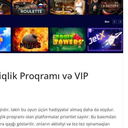
qlik Proqramı və VIP
dır, lakin bu oyun üçün hədiyyələr almaq daha da xoşdur.
ik proqramı olan platformalar prioritet sayılır. Bu baxımdan
ə qayğı göstərilir, onların aktivliyi və tez-tez oynamaqları