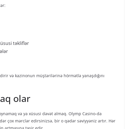
ər:
susi təkliflər
ələr
dirir və kazinonun müştərilərinə hörmətlə yanaşdığını
aq olar
i oynamaq və ya xüsusi dəvət almaq. Olymp Casino-da
ər çox mərclər edirsinizsə, bir o qədər səviyyəniz artır. Hər
in artmasına təsir edir.