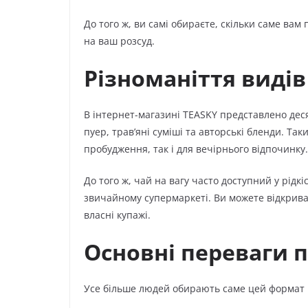
До того ж, ви самі обираєте, скільки саме вам 
на ваш розсуд.
Різноманіття видів
В інтернет-магазині TEASKY представлено деся
пуер, трав’яні суміші та авторські бленди. Та
пробудження, так і для вечірнього відпочинку.
До того ж, чай на вагу часто доступний у рідкі
звичайному супермаркеті. Ви можете відкрива
власні купажі.
Основні переваги п
Усе більше людей обирають саме цей формат ч