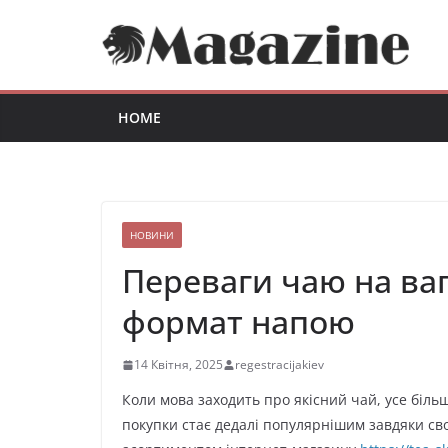
Перейти
до
вмісту
HOME
НОВИНИ
Переваги чаю на ваг
формат напою
14 Квітня, 2025
regestracijakiev
Коли мова заходить про якісний чай, усе біль
покупки стає дедалі популярнішим завдяки св