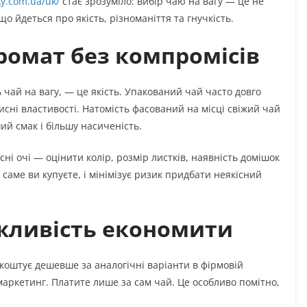
ky.com.ua/uk/
стає зрозуміло: вибір чаю на вагу — це не
о йдеться про якість, різноманіття та гнучкість.
ромат без компромісів
чай на вагу, — це якість. Упакований чай часто довго
исні властивості. Натомість фасований на місці свіжий чай
ий смак і більшу насиченість.
ні очі — оцінити колір, розмір листків, наявність домішок
саме ви купуєте, і мінімізує ризик придбати неякісний
ожливість економити
коштує дешевше за аналогічні варіанти в фірмовій
 маркетинг. Платите лише за сам чай. Це особливо помітно,