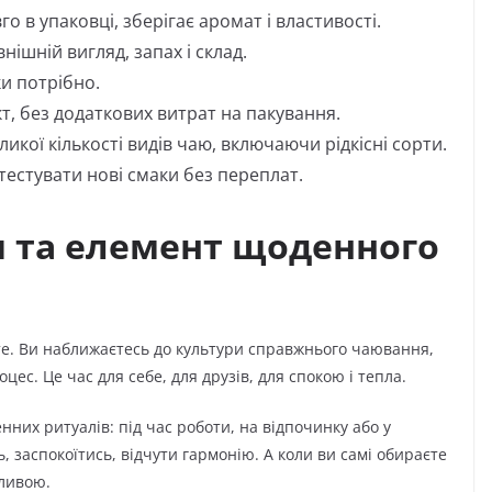
го в упаковці, зберігає аромат і властивості.
ішній вигляд, запах і склад.
ки потрібно.
т, без додаткових витрат на пакування.
кої кількості видів чаю, включаючи рідкісні сорти.
естувати нові смаки без переплат.
я та елемент щоденного
те. Ви наближаєтесь до культури справжнього чаювання,
цес. Це час для себе, для друзів, для спокою і тепла.
них ритуалів: під час роботи, на відпочинку або у
, заспокоїтись, відчути гармонію. А коли ви самі обираєте
бливою.