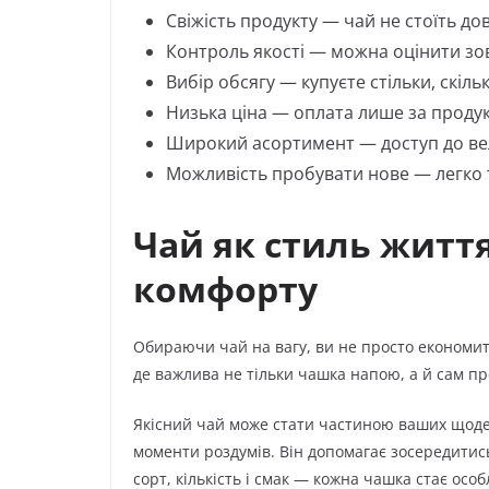
Свіжість продукту — чай не стоїть дов
Контроль якості — можна оцінити зовн
Вибір обсягу — купуєте стільки, скіль
Низька ціна — оплата лише за продук
Широкий асортимент — доступ до вели
Можливість пробувати нове — легко т
Чай як стиль житт
комфорту
Обираючи чай на вагу, ви не просто економи
де важлива не тільки чашка напою, а й сам про
Якісний чай може стати частиною ваших щоден
моменти роздумів. Він допомагає зосередитись
сорт, кількість і смак — кожна чашка стає осо