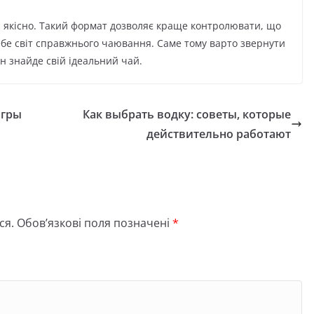
та якісно. Такий формат дозволяє краще контролювати, що
себе світ справжнього чаювання. Саме тому варто звернути
н знайде свій ідеальний чай.
игры
Как выбрать водку: советы, которые
действительно работают
ся.
Обов’язкові поля позначені
*