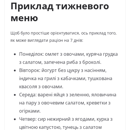
Приклад тижневого
меню
Щоб було простіше орієнтуватися, ось приклад того,
як може виглядати раціон на 7 днів:
Понеділок: омлет з овочами, куряча грудка
з салатом, запечена риба з броколі.
Вівторок: йогурт без цукру з насінням,
індичка на грилі з кабачками, тушкована
квасоля з овочами.
Середа: варені яйця з зеленню, яловичина
на пару з овочевим салатом, креветки з
огірками.
Четвер: сир нежирний з ягодами, курка з
цвітною капустою, тунець з салатом