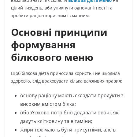
важливо знати, як скласти
Білкова дієта меню
на
цілий тиждень, аби уникнути одноманітності та
зробити раціон корисним і смачним.
Основні принципи
формування
білкового меню
Щоб білкова дієта приносила користь і не шкодила
здоров’ю, слід враховувати кілька важливих правил:
основу раціону мають складати продукти з
високим вмістом білка;
обов’язково потрібно додавати овочі, які
дадуть клітковину та вітаміни;
жири теж мають бути присутніми, але в