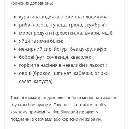
корисних доповнень:
курятина, індичка, нежирна яловичина;
риба (лосось, тунець, тріска, скумбрія);
морепродукти (креветки, кальмари, мідії);
яйця та яєчні білки;
нежирний сир, йогурт без цукру, кефір;
бобові (нут, сочевиця, квасоля);
горіхи та насіння в невеликій кількості;
овочі (броколі, шпинат, кабачки, огірки,
салат, капуста).
Таке різноманіття дозволяє робити меню на тиждень
гнучким і не нудним. Головне — стежити, щоб у
кожному прийомі їжі був білковий продукт у
поєднанні з овочами або корисними жирами.